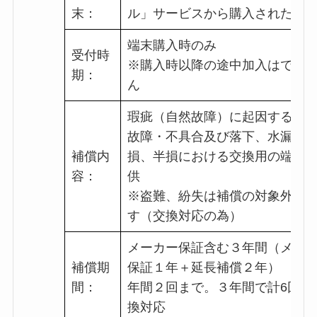
末：
ル」サービスから購入された端
端末購入時のみ
受付時
※購入時以降の途中加入はでき
期：
ん
瑕疵（自然故障）に起因する端
故障・不具合及び落下、水漏、
補償内
損、半損における交換用の端末
容：
供
※盗難、紛失は補償の対象外と
す（交換対応の為）
メーカー保証含む３年間（メー
補償期
保証１年＋延長補償２年）
間：
年間２回まで。３年間で計6回ま
換対応