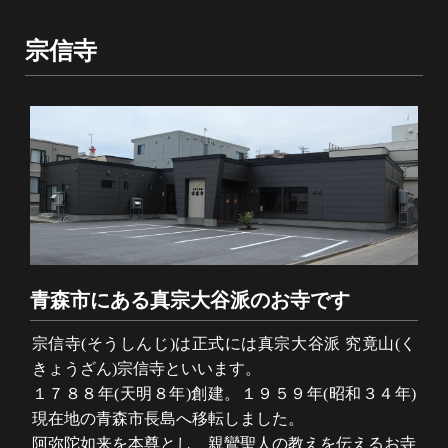
宗信寺
青森市にある真宗大谷派のお寺です
宗信寺(そうしんじ)は正式には真宗大谷派 究竟山(く
きょうざん)宗信寺といいます。
１７８８年(天明８年)創建。１９５９年(昭和３４年)
現在地の青森市長島へ移転しました。
阿弥陀如来を本尊とし、親鸞聖人の教えを伝えるお寺